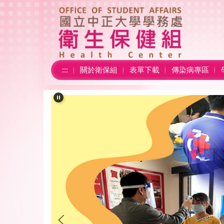
跳
到
主
要
內
容
:::
關於衛保組
表單下載
傳染病專區
區