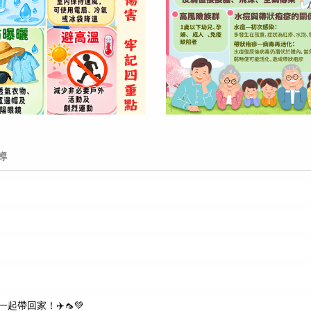
導
起帶回家！✈️🦟💚