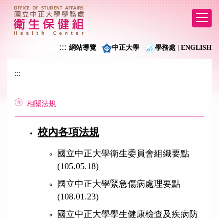
跳
到
主
要
:::
網站導覽
|
中正大學
|
學務處
|
ENGLISH
內
容
區
:::
相關法規
校內
各項法規
國立中正大學衛生委員會組織要點
(105.05.18)
國立中正大學緊急傷病處理要點
(108.01.23)
國立中正大學學生健康檢查及疾病防