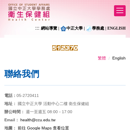
跳
到
主
要
:::
網站導覽
|
中正大學
|
學務處
|
ENGLISH
內
容
區
繁體
English
聯絡我們
電話：
05-2720411
地址：
國立中正大學 活動中心二樓 衛生保健組
辦公時間：
週一至週五 08:00－17:00
Email：
health@ccu.edu.tw
地圖：
前往 Google Maps 查看位置