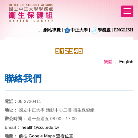
跳
到
主
要
:::
網站導覽
|
中正大學
|
學務處
|
ENGLISH
內
容
區
繁體
English
聯絡我們
電話：
05-2720411
地址：
國立中正大學 活動中心二樓 衛生保健組
辦公時間：
週一至週五 08:00－17:00
Email：
health@ccu.edu.tw
地圖：
前往 Google Maps 查看位置