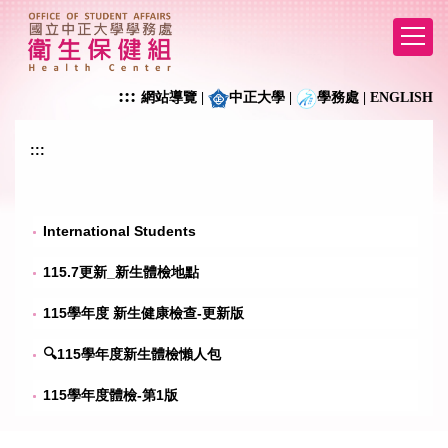
跳
到
主
要
:::
網站導覽
|
中正大學
|
學務處
|
ENGLISH
內
容
區
:::
International Students
115.7更新_新生體檢地點
115學年度 新生健康檢查-更新版
🔍115學年度新生體檢懶人包
115學年度體檢-第1版